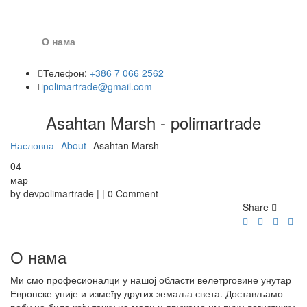
О нама
Телефон:
+386 7 066 2562
polimartrade@gmail.com
Asahtan Marsh - polimartrade
Насловна
About
Asahtan Marsh
04
мар
by devpolimartrade | | 0 Comment
Share
О нама
Ми смо професионалци у нашој области велетрговине унутар
Европске уније и између других земаља света. Достављамо