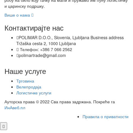
робу на било коју тачку на мапи и пружамо им пуну логистичку
и царинску подршку.
Више о нама
Контактирајте нас
POLIMAR D.O.O., Slovenia, Ljubljana Business address
Tržaška cesta 2, 1000 Ljubljana
Телефон: +386 7 066 2562
polimartrade@gmail.com
Наше услуге
Трговина
Велепродаја
Логистичке услуги
Ауторска права © 2022 Сва права задржана. Покреће га
ИнАвеб.пл
Правила о приватности