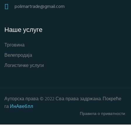
polimartrade@gmail.com
Наше услуге
Трговина
Велепродаја
Логистичке услуги
Ауторска права © 2022 Сва права задржана. Покреће
га
ИнАвеб.пл
Правила о приватности
Затворите овај модул